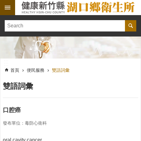
跳到主要內容區塊
:::
健
康
訊
息
單
:::
位
:::
簡
首頁
便民服務
雙語詞彙
介
雙語詞彙
便
民
服
務
口腔癌
線
發布單位：毒防心衛科
上
報
名
oral cavity cancer