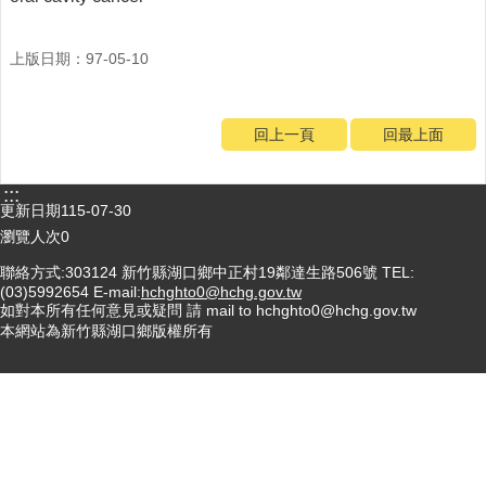
門
診
上版日期：97-05-10
時
間
表
回上一頁
回最上面
115
年
:::
卡
更新日期
115-07-30
介
瀏覽人次
0
苗
聯絡方式:303124 新竹縣湖口鄉中正村19鄰達生路506號 TEL:
注
(03)5992654 E-mail:
hchghto0@hchg.gov.tw
射
如對本所有任何意見或疑問 請 mail to hchghto0@hchg.gov.tw
時
本網站為新竹縣湖口鄉版權所有
間
防
疫
專
區