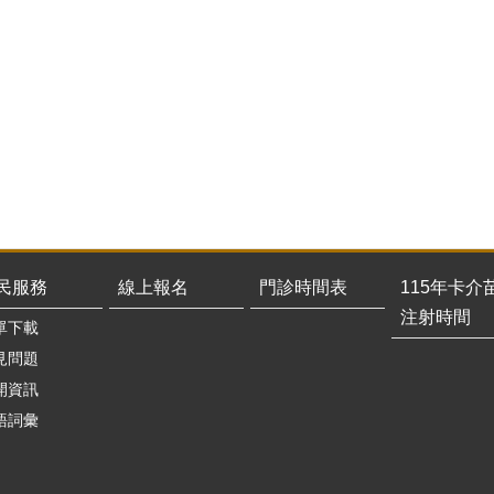
民服務
線上報名
門診時間表
115年卡介
注射時間
單下載
見問題
開資訊
語詞彙