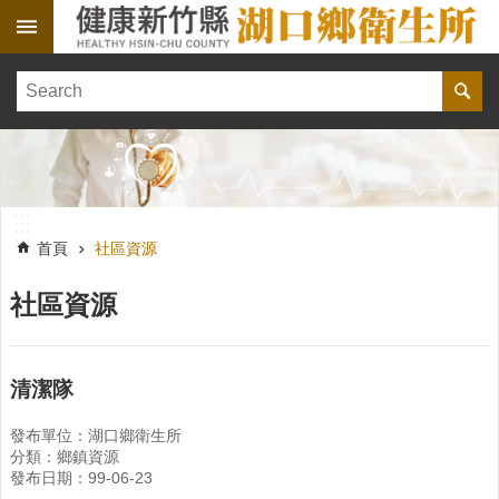
跳到主要內容區塊
:::
健
康
訊
息
單
:::
位
:::
簡
首頁
社區資源
介
社區資源
便
民
服
務
清潔隊
線
發布單位：湖口鄉衛生所
上
分類：鄉鎮資源
報
發布日期：99-06-23
名