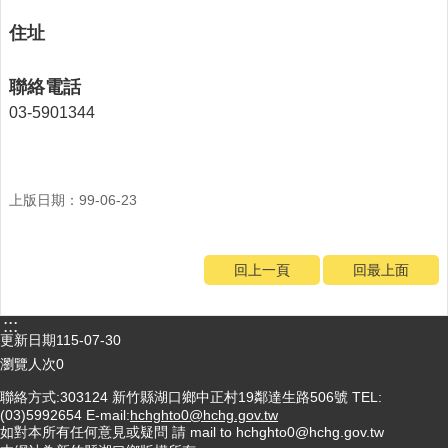
門
住址
診
時
聯絡電話
間
03-5901344
表
115
年
卡
上版日期：99-06-23
介
苗
注
回上一頁
回最上面
射
時
間
:::
更新日期
115-07-30
防
瀏覽人次
0
疫
專
聯絡方式:303124 新竹縣湖口鄉中正村19鄰達生路506號 TEL:
(03)5992654 E-mail:
hchghto0@hchg.gov.tw
區
如對本所有任何意見或疑問 請 mail to hchghto0@hchg.gov.tw