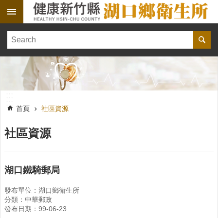
跳到主要內容區塊
:::
健
康
訊
息
單
:::
位
:::
簡
首頁
社區資源
介
社區資源
便
民
服
務
湖口鐵騎郵局
線
發布單位：湖口鄉衛生所
上
分類：中華郵政
報
發布日期：99-06-23
名