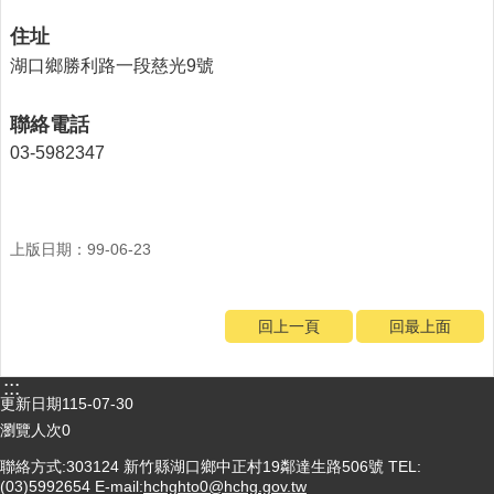
門
住址
診
湖口鄉勝利路一段慈光9號
時
間
聯絡電話
表
03-5982347
115
年
卡
介
上版日期：99-06-23
苗
注
射
時
回上一頁
回最上面
間
:::
防
更新日期
115-07-30
疫
瀏覽人次
0
專
區
聯絡方式:303124 新竹縣湖口鄉中正村19鄰達生路506號 TEL:
(03)5992654 E-mail:
hchghto0@hchg.gov.tw