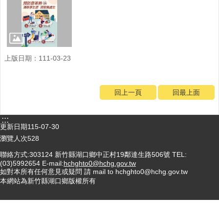
門
診
時
間
表
上版日期：111-03-23
115
年
回上一頁
回最上面
卡
介
苗
:::
注
更新日期
115-07-30
射
瀏覽人次
528
時
間
聯絡方式:303124 新竹縣湖口鄉中正村19鄰達生路506號 TEL:
(03)5992654 E-mail:
hchghto0@hchg.gov.tw
如對本所有任何意見或疑問 請 mail to hchghto0@hchg.gov.tw
防
本網站為新竹縣湖口鄉版權所有
疫
專
區