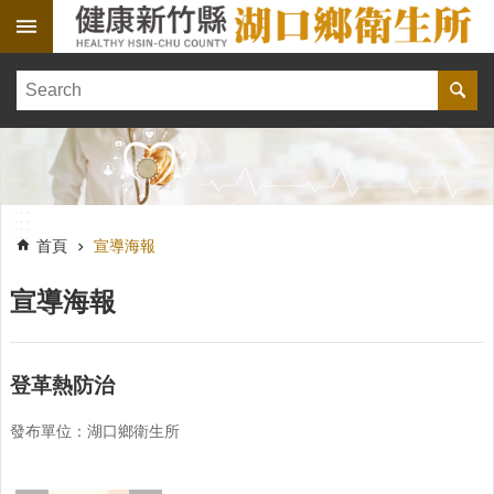
跳到主要內容區塊
:::
健
康
訊
息
單
:::
位
:::
簡
首頁
宣導海報
介
宣導海報
便
民
服
務
登革熱防治
線
發布單位：湖口鄉衛生所
上
報
名